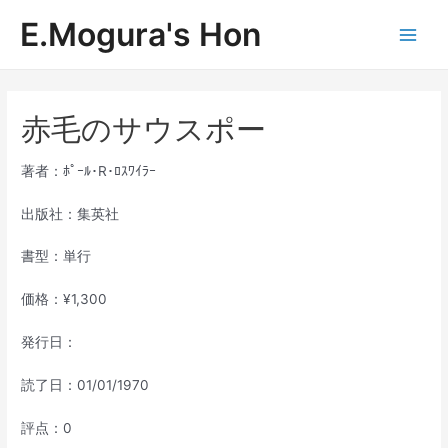
内
E.Mogura's Hon
容
Main
を
ス
Men
キ
ッ
赤毛のサウスポー
プ
著者：ﾎﾟｰﾙ･R･ﾛｽﾜｲﾗｰ
出版社：集英社
書型：単行
価格：¥1,300
発行日：
読了日：01/01/1970
評点：0