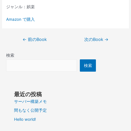
ジャンル：娯楽
Amazon で購入
投
←
前のBook
次のBook
→
稿
ナ
検索
ビ
ゲ
検索
ー
シ
ョ
ン
最近の投稿
サーバー構築メモ
間もなく公開予定
Hello world!