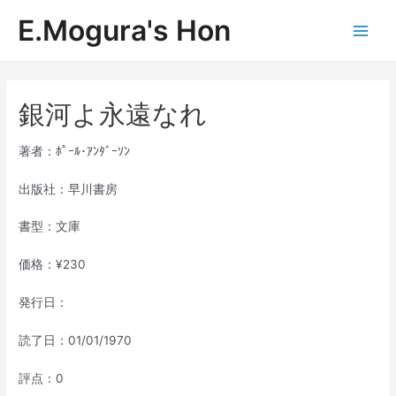
内
E.Mogura's Hon
容
Main
を
ス
Men
キ
ッ
銀河よ永遠なれ
プ
著者：ﾎﾟｰﾙ･ｱﾝﾀﾞｰｿﾝ
出版社：早川書房
書型：文庫
価格：¥230
発行日：
読了日：01/01/1970
評点：0