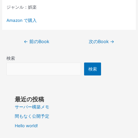
ジャンル：娯楽
Amazon で購入
投
←
前のBook
次のBook
→
稿
ナ
検索
ビ
ゲ
検索
ー
シ
ョ
ン
最近の投稿
サーバー構築メモ
間もなく公開予定
Hello world!