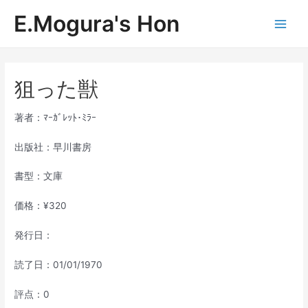
内
E.Mogura's Hon
容
Main
を
ス
Men
キ
ッ
狙った獣
プ
著者：ﾏｰｶﾞﾚｯﾄ･ﾐﾗｰ
出版社：早川書房
書型：文庫
価格：¥320
発行日：
読了日：01/01/1970
評点：0