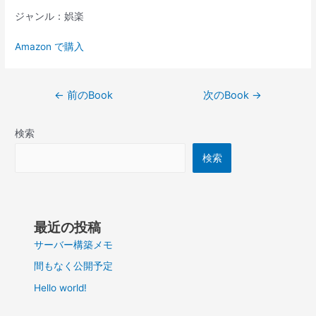
ジャンル：娯楽
Amazon で購入
投
←
前のBook
次のBook
→
稿
ナ
検索
ビ
ゲ
検索
ー
シ
ョ
ン
最近の投稿
サーバー構築メモ
間もなく公開予定
Hello world!