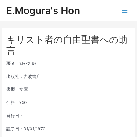
内
E.Mogura's Hon
容
Main
を
ス
Men
キ
ッ
キリスト者の自由聖書への助
プ
言
著者：ﾏﾙﾃｨﾝ･ﾙﾀｰ
出版社：岩波書店
書型：文庫
価格：¥50
発行日：
読了日：01/01/1970