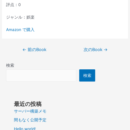
評点：0
ジャンル：娯楽
Amazon で購入
投
←
前のBook
次のBook
→
稿
ナ
検索
ビ
ゲ
検索
ー
シ
ョ
ン
最近の投稿
サーバー構築メモ
間もなく公開予定
Hello world!