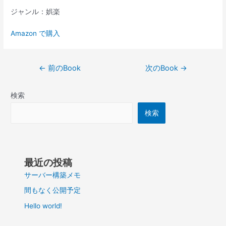
ジャンル：娯楽
Amazon で購入
投
←
前のBook
次のBook
→
稿
ナ
検索
ビ
ゲ
検索
ー
シ
ョ
ン
最近の投稿
サーバー構築メモ
間もなく公開予定
Hello world!