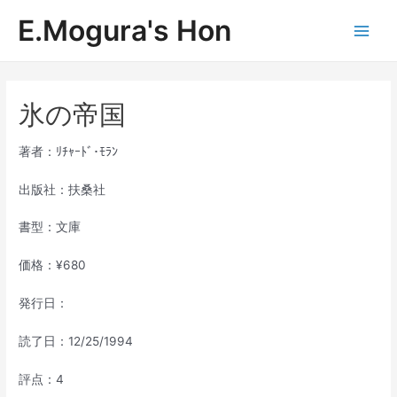
内
E.Mogura's Hon
容
Main
を
ス
Men
キ
ッ
氷の帝国
プ
著者：ﾘﾁｬｰﾄﾞ･ﾓﾗﾝ
出版社：扶桑社
書型：文庫
価格：¥680
発行日：
読了日：12/25/1994
評点：4