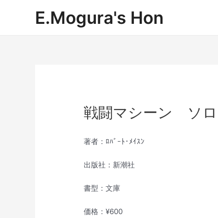
内
E.Mogura's Hon
容
を
ス
キ
ッ
プ
戦闘マシーン ソロ
著者：ﾛﾊﾞｰﾄ･ﾒｲｽﾝ
出版社：新潮社
書型：文庫
価格：¥600