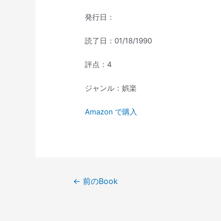
発行日：
読了日：01/18/1990
評点：4
ジャンル：娯楽
Amazon で購入
投
←
前のBook
稿
ナ
ビ