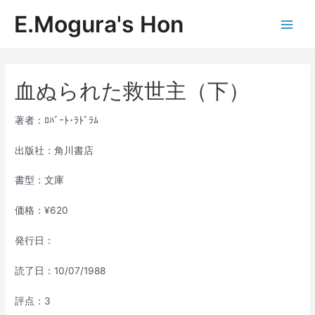
内
E.Mogura's Hon
容
Main
を
ス
Men
キ
ッ
血ぬられた救世主（下）
プ
著者：ﾛﾊﾞｰﾄ･ﾗﾄﾞﾗﾑ
出版社：角川書店
書型：文庫
価格：¥620
発行日：
読了日：10/07/1988
評点：3