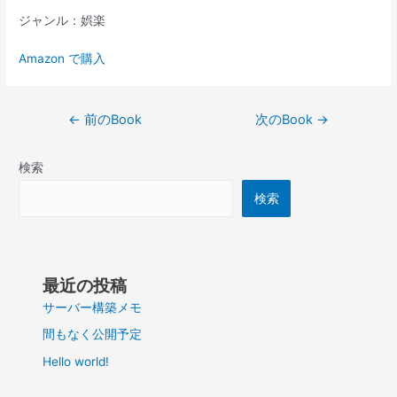
ジャンル：娯楽
Amazon で購入
投
←
前のBook
次のBook
→
稿
ナ
検索
ビ
ゲ
検索
ー
シ
ョ
ン
最近の投稿
サーバー構築メモ
間もなく公開予定
Hello world!