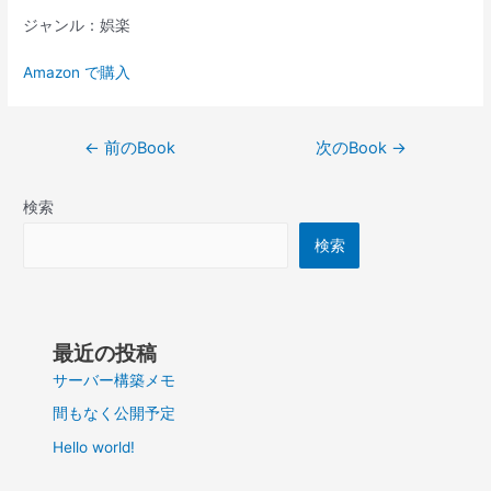
ジャンル：娯楽
Amazon で購入
投
←
前のBook
次のBook
→
稿
ナ
検索
ビ
ゲ
検索
ー
シ
ョ
ン
最近の投稿
サーバー構築メモ
間もなく公開予定
Hello world!