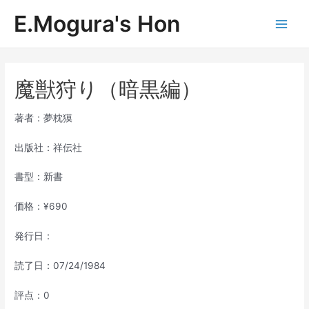
内
E.Mogura's Hon
容
Main
を
ス
Men
キ
ッ
魔獣狩り（暗黒編）
プ
著者：夢枕獏
出版社：祥伝社
書型：新書
価格：¥690
発行日：
読了日：07/24/1984
評点：0