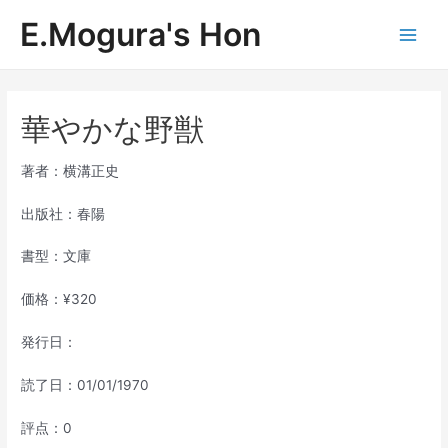
内
E.Mogura's Hon
容
Main
を
ス
Men
キ
ッ
華やかな野獣
プ
著者：横溝正史
出版社：春陽
書型：文庫
価格：¥320
発行日：
読了日：01/01/1970
評点：0