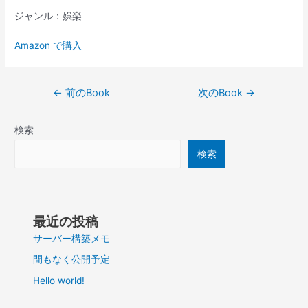
ジャンル：娯楽
Amazon で購入
投
←
前のBook
次のBook
→
稿
ナ
検索
ビ
ゲ
検索
ー
シ
ョ
ン
最近の投稿
サーバー構築メモ
間もなく公開予定
Hello world!