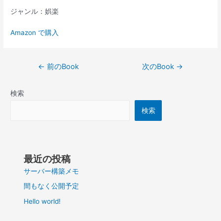
ジャンル：娯楽
Amazon で購入
投
←
前のBook
次のBook
→
稿
ナ
検索
ビ
ゲ
検索
ー
シ
ョ
ン
最近の投稿
サーバー構築メモ
間もなく公開予定
Hello world!