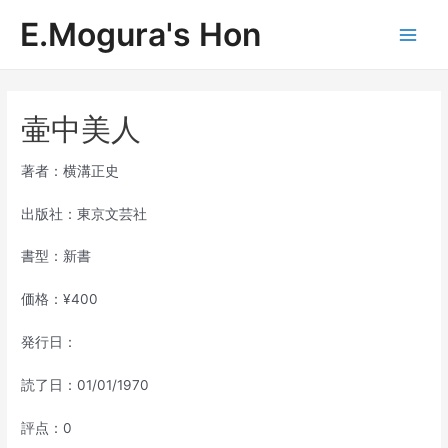
内
E.Mogura's Hon
容
Main
を
ス
Men
キ
ッ
壷中美人
プ
著者：横溝正史
出版社：東京文芸社
書型：新書
価格：¥400
発行日：
読了日：01/01/1970
評点：0