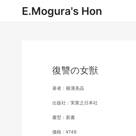
内
E.Mogura's Hon
容
を
ス
キ
ッ
プ
復讐の女獣
著者：横溝美晶
出版社：実業之日本社
書型：新書
価格：¥748