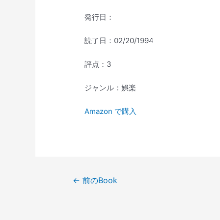
発行日：
読了日：02/20/1994
評点：3
ジャンル：娯楽
Amazon で購入
投
←
前のBook
稿
ナ
ビ