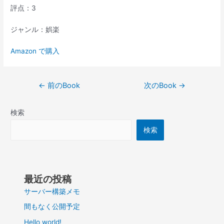
評点：3
ジャンル：娯楽
Amazon で購入
投
←
前のBook
次のBook
→
稿
ナ
検索
ビ
ゲ
検索
ー
シ
ョ
ン
最近の投稿
サーバー構築メモ
間もなく公開予定
Hello world!