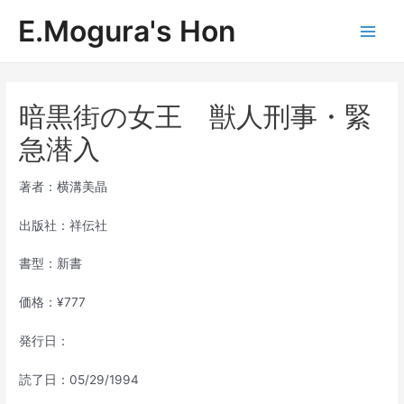
内
E.Mogura's Hon
容
Main
を
ス
Men
キ
ッ
暗黒街の女王 獣人刑事・緊
プ
急潜入
著者：横溝美晶
出版社：祥伝社
書型：新書
価格：¥777
発行日：
読了日：05/29/1994