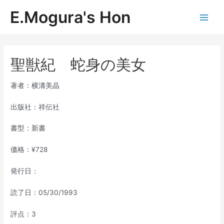
内
E.Mogura's Hon
容
Main
を
ス
Men
キ
ッ
聖獣紀 蛇身の美女
プ
著者：横溝美晶
出版社：祥伝社
書型：新書
価格：¥728
発行日：
読了日：05/30/1993
評点：3