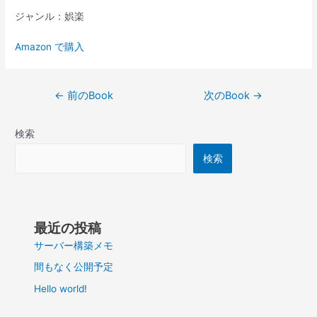
ジャンル：娯楽
Amazon で購入
投
←
前のBook
次のBook
→
稿
ナ
検索
ビ
ゲ
検索
ー
シ
ョ
ン
最近の投稿
サーバー構築メモ
間もなく公開予定
Hello world!