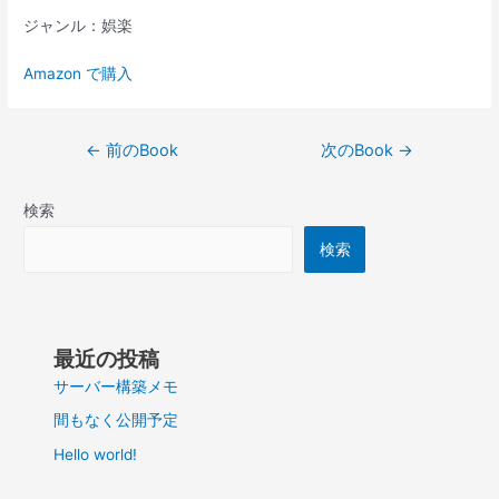
ジャンル：娯楽
Amazon で購入
投
←
前のBook
次のBook
→
稿
ナ
検索
ビ
ゲ
検索
ー
シ
ョ
ン
最近の投稿
サーバー構築メモ
間もなく公開予定
Hello world!