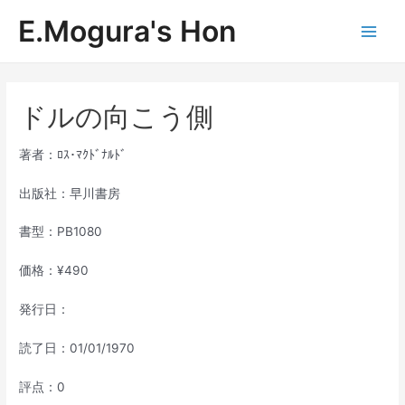
内
E.Mogura's Hon
容
Main
を
ス
Men
キ
ッ
ドルの向こう側
プ
著者：ﾛｽ･ﾏｸﾄﾞﾅﾙﾄﾞ
出版社：早川書房
書型：PB1080
価格：¥490
発行日：
読了日：01/01/1970
評点：0