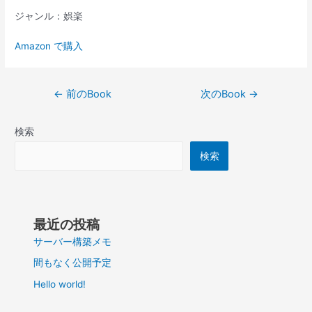
ジャンル：娯楽
Amazon で購入
投
←
前のBook
次のBook
→
稿
ナ
検索
ビ
ゲ
検索
ー
シ
ョ
ン
最近の投稿
サーバー構築メモ
間もなく公開予定
Hello world!