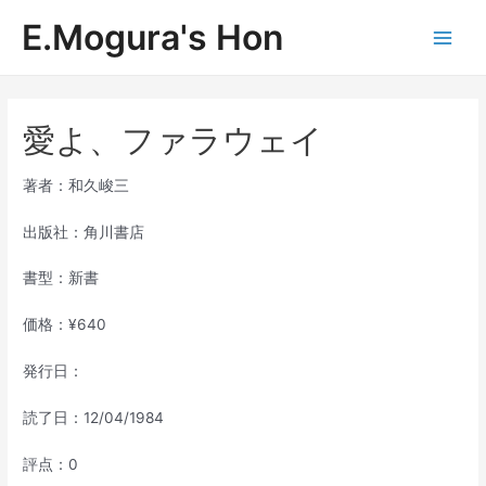
内
E.Mogura's Hon
容
Main
を
ス
Men
キ
ッ
愛よ、ファラウェイ
プ
著者：和久峻三
出版社：角川書店
書型：新書
価格：¥640
発行日：
読了日：12/04/1984
評点：0