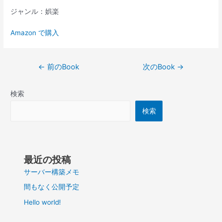
ジャンル：娯楽
Amazon で購入
投
←
前のBook
次のBook
→
稿
ナ
検索
ビ
ゲ
検索
ー
シ
ョ
ン
最近の投稿
サーバー構築メモ
間もなく公開予定
Hello world!