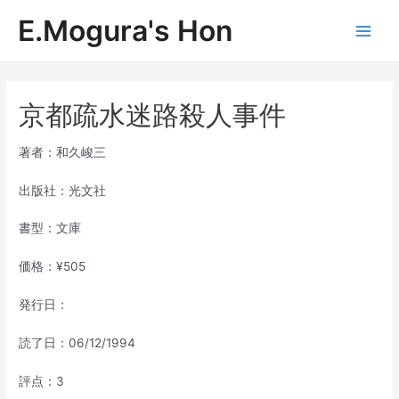
内
E.Mogura's Hon
容
Main
を
ス
Men
キ
ッ
京都疏水迷路殺人事件
プ
著者：和久峻三
出版社：光文社
書型：文庫
価格：¥505
発行日：
読了日：06/12/1994
評点：3