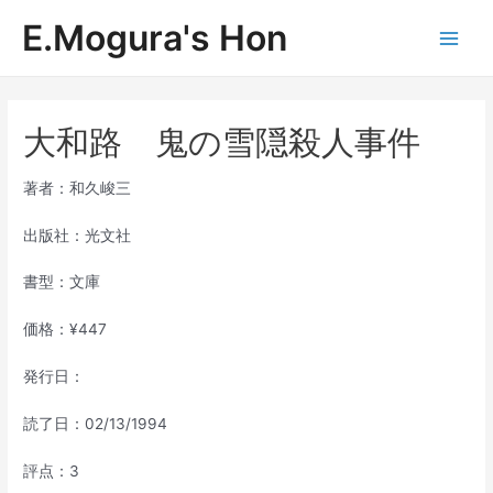
内
E.Mogura's Hon
容
Main
を
ス
Men
キ
ッ
大和路 鬼の雪隠殺人事件
プ
著者：和久峻三
出版社：光文社
書型：文庫
価格：¥447
発行日：
読了日：02/13/1994
評点：3