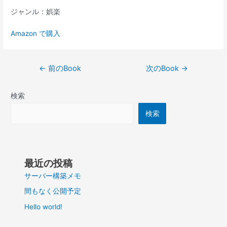
ジャンル：娯楽
Amazon で購入
投
←
前のBook
次のBook
→
稿
ナ
検索
ビ
ゲ
検索
ー
シ
ョ
ン
最近の投稿
サーバー構築メモ
間もなく公開予定
Hello world!