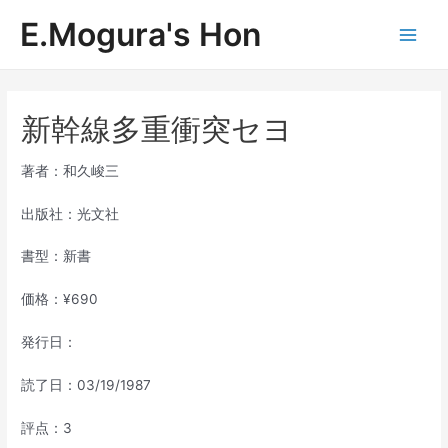
内
E.Mogura's Hon
容
Main
を
ス
Men
キ
ッ
新幹線多重衝突セヨ
プ
著者：和久峻三
出版社：光文社
書型：新書
価格：¥690
発行日：
読了日：03/19/1987
評点：3