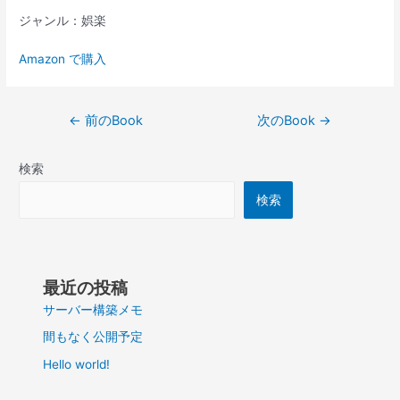
ジャンル：娯楽
Amazon で購入
投
←
前のBook
次のBook
→
稿
ナ
検索
ビ
ゲ
検索
ー
シ
ョ
ン
最近の投稿
サーバー構築メモ
間もなく公開予定
Hello world!