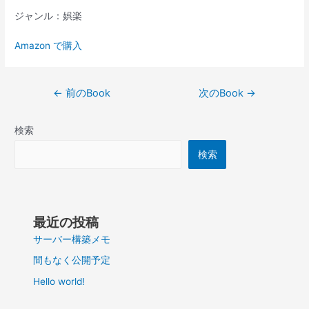
ジャンル：娯楽
Amazon で購入
投
←
前のBook
次のBook
→
稿
ナ
検索
ビ
ゲ
検索
ー
シ
ョ
ン
最近の投稿
サーバー構築メモ
間もなく公開予定
Hello world!