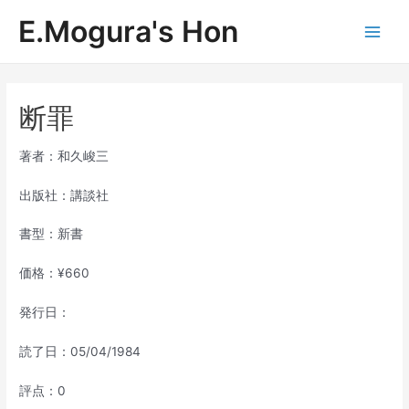
内
E.Mogura's Hon
容
Main
を
ス
Men
キ
ッ
断罪
プ
著者：和久峻三
出版社：講談社
書型：新書
価格：¥660
発行日：
読了日：05/04/1984
評点：0