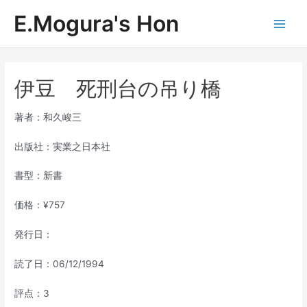
内
E.Mogura's Hon
容
Main
を
ス
Men
キ
ッ
伊豆 死刑台の吊り橋
プ
著者：和久峻三
出版社：実業之日本社
書型：新書
価格：¥757
発行日：
読了日：06/12/1994
評点：3