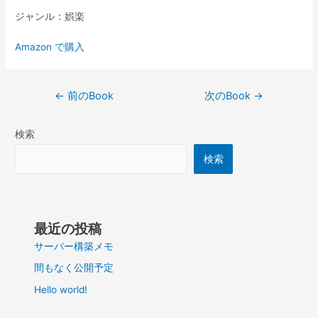
ジャンル：娯楽
Amazon で購入
投
←
前のBook
次のBook
→
稿
ナ
検索
ビ
ゲ
検索
ー
シ
ョ
ン
最近の投稿
サーバー構築メモ
間もなく公開予定
Hello world!