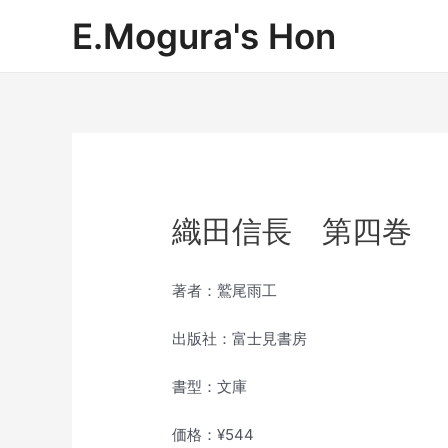
内
E.Mogura's Hon
容
を
ス
キ
ッ
プ
織田信長 第四巻
著者：鷲尾雨工
出版社：富士見書房
書型：文庫
価格：¥544