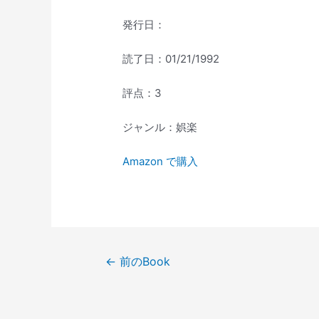
発行日：
読了日：01/21/1992
評点：3
ジャンル：娯楽
Amazon で購入
投
←
前のBook
稿
ナ
ビ