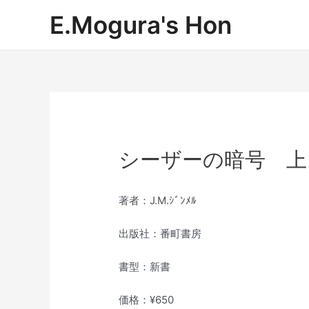
内
E.Mogura's Hon
容
を
ス
キ
ッ
プ
シーザーの暗号 上
著者：J.M.ｼﾞﾝﾒﾙ
出版社：番町書房
書型：新書
価格：¥650