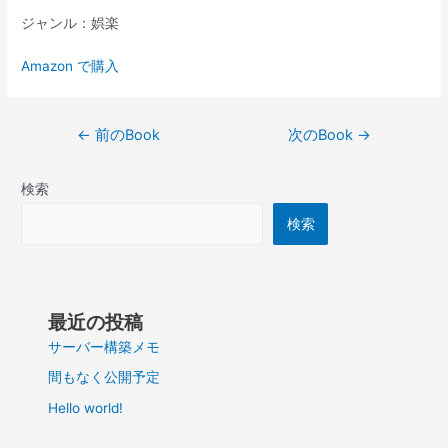
ジャンル：娯楽
Amazon で購入
投
←
前のBook
次のBook
→
稿
ナ
検索
ビ
ゲ
検索
ー
シ
ョ
ン
最近の投稿
サーバー構築メモ
間もなく公開予定
Hello world!