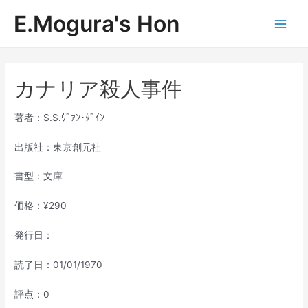
内
E.Mogura's Hon
容
Main
を
ス
Men
キ
ッ
カナリア殺人事件
プ
著者：S.S.ｳﾞｧﾝ･ﾀﾞｲﾝ
出版社：東京創元社
書型：文庫
価格：¥290
発行日：
読了日：01/01/1970
評点：0