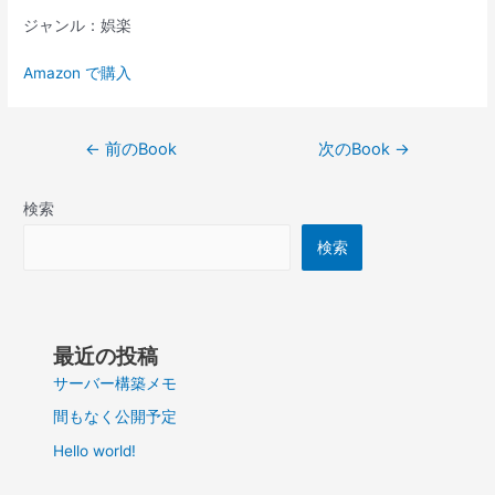
ジャンル：娯楽
Amazon で購入
投
←
前のBook
次のBook
→
稿
ナ
検索
ビ
ゲ
検索
ー
シ
ョ
ン
最近の投稿
サーバー構築メモ
間もなく公開予定
Hello world!