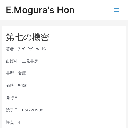
内
E.Mogura's Hon
容
Main
を
ス
Men
キ
ッ
第七の機密
プ
著者：ｱｰｳﾞｨﾝｸﾞ･ｳｵｰﾚｽ
出版社：二見書房
書型：文庫
価格：¥650
発行日：
読了日：05/22/1988
評点：4