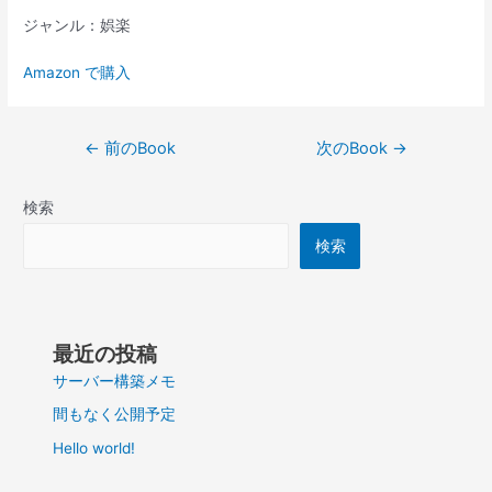
ジャンル：娯楽
Amazon で購入
投
←
前のBook
次のBook
→
稿
ナ
検索
ビ
ゲ
検索
ー
シ
ョ
ン
最近の投稿
サーバー構築メモ
間もなく公開予定
Hello world!