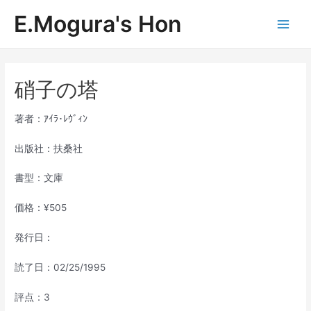
内
E.Mogura's Hon
容
Main
を
ス
Men
キ
ッ
硝子の塔
プ
著者：ｱｲﾗ･ﾚｳﾞｨﾝ
出版社：扶桑社
書型：文庫
価格：¥505
発行日：
読了日：02/25/1995
評点：3