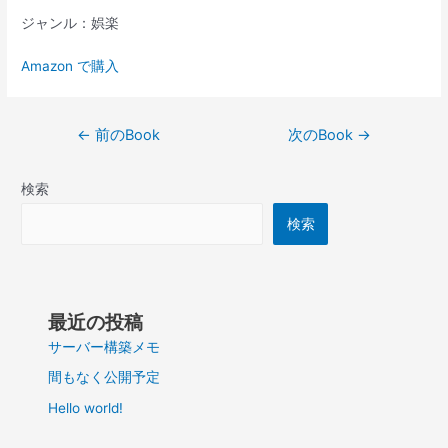
ジャンル：娯楽
Amazon で購入
投
←
前のBook
次のBook
→
稿
ナ
検索
ビ
ゲ
検索
ー
シ
ョ
ン
最近の投稿
サーバー構築メモ
間もなく公開予定
Hello world!