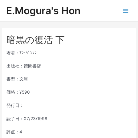
内
E.Mogura's Hon
容
Main
を
ス
Men
キ
ッ
暗黒の復活 下
プ
著者：ｱﾝ･ﾍﾞﾝｿﾝ
出版社：徳間書店
書型：文庫
価格：¥590
発行日：
読了日：07/23/1998
評点：4