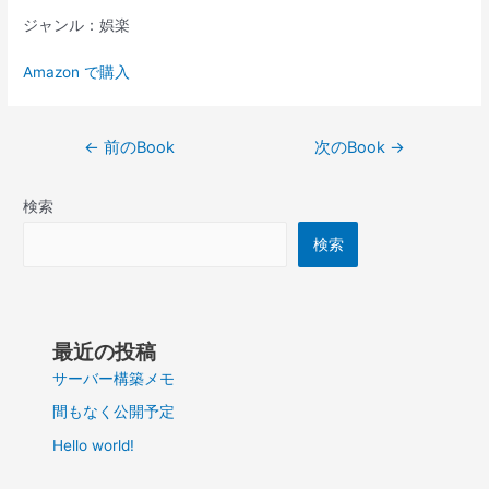
ジャンル：娯楽
Amazon で購入
投
←
前のBook
次のBook
→
稿
ナ
検索
ビ
ゲ
検索
ー
シ
ョ
ン
最近の投稿
サーバー構築メモ
間もなく公開予定
Hello world!