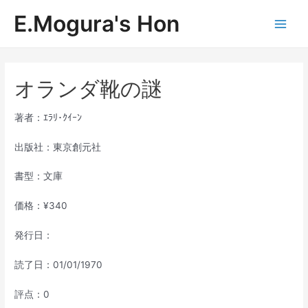
内
E.Mogura's Hon
容
Main
を
ス
Men
キ
ッ
オランダ靴の謎
プ
著者：ｴﾗﾘ･ｸｲｰﾝ
出版社：東京創元社
書型：文庫
価格：¥340
発行日：
読了日：01/01/1970
評点：0