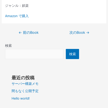
ジャンル：娯楽
Amazon で購入
投
←
前のBook
次のBook
→
稿
ナ
検索
ビ
ゲ
検索
ー
シ
ョ
ン
最近の投稿
サーバー構築メモ
間もなく公開予定
Hello world!