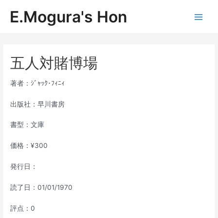
内
E.Mogura's Hon
容
Main
を
ス
Men
キ
ッ
五人対賭博場
プ
著者：ｼﾞｬｯｸ･ﾌｨﾆｨ
出版社：早川書房
書型：文庫
価格：¥300
発行日：
読了日：01/01/1970
評点：0