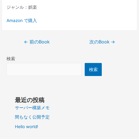
ジャンル：娯楽
Amazon で購入
投
←
前のBook
次のBook
→
稿
ナ
検索
ビ
ゲ
検索
ー
シ
ョ
ン
最近の投稿
サーバー構築メモ
間もなく公開予定
Hello world!