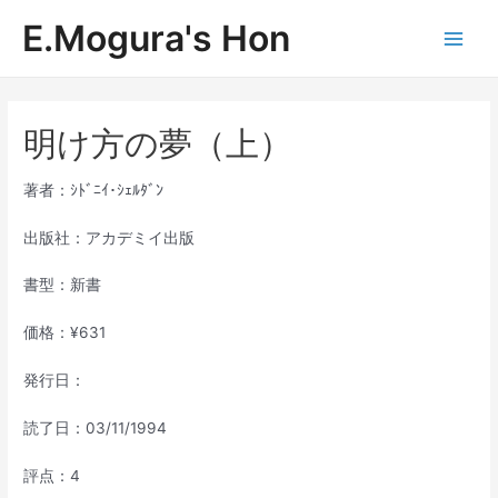
内
E.Mogura's Hon
容
Main
を
ス
Men
キ
ッ
明け方の夢（上）
プ
著者：ｼﾄﾞﾆｲ･ｼｪﾙﾀﾞﾝ
出版社：アカデミイ出版
書型：新書
価格：¥631
発行日：
読了日：03/11/1994
評点：4