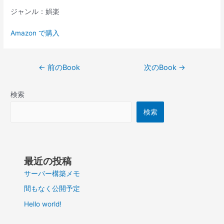
ジャンル：娯楽
Amazon で購入
投
←
前のBook
次のBook
→
稿
ナ
検索
ビ
ゲ
検索
ー
シ
ョ
ン
最近の投稿
サーバー構築メモ
間もなく公開予定
Hello world!