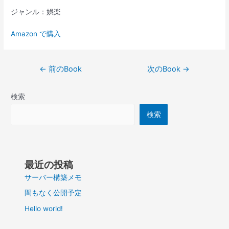
ジャンル：娯楽
Amazon で購入
投
←
前のBook
次のBook
→
稿
ナ
検索
ビ
ゲ
検索
ー
シ
ョ
ン
最近の投稿
サーバー構築メモ
間もなく公開予定
Hello world!