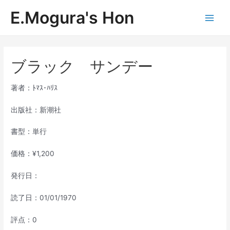
内
E.Mogura's Hon
容
Main
を
ス
Men
キ
ッ
ブラック サンデー
プ
著者：ﾄﾏｽ･ﾊﾘｽ
出版社：新潮社
書型：単行
価格：¥1,200
発行日：
読了日：01/01/1970
評点：0