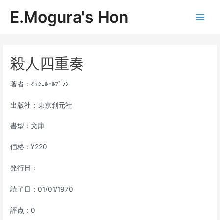
内
E.Mogura's Hon
容
Main
を
ス
Men
キ
ッ
殺人四重奏
プ
著者：ﾐｯｼｪﾙ･ﾙﾌﾞﾗﾝ
出版社：東京創元社
書型：文庫
価格：¥220
発行日：
読了日：01/01/1970
評点：0