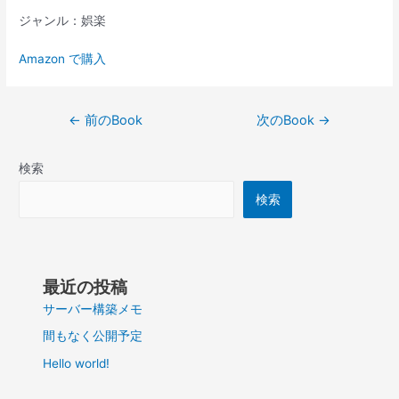
ジャンル：娯楽
Amazon で購入
投
←
前のBook
次のBook
→
稿
ナ
検索
ビ
ゲ
検索
ー
シ
ョ
ン
最近の投稿
サーバー構築メモ
間もなく公開予定
Hello world!