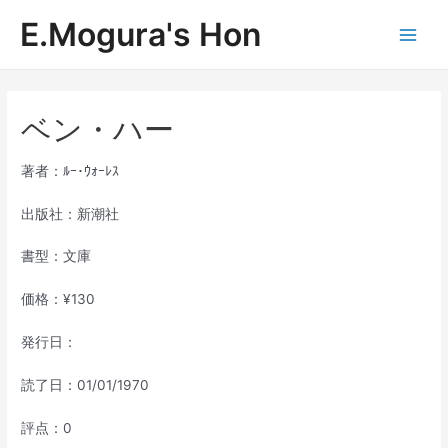
内
E.Mogura's Hon
容
Main
を
ス
Men
キ
ッ
ベン・ハー
プ
著者：ﾙｰ･ｳｫｰﾚｽ
出版社：新潮社
書型：文庫
価格：¥130
発行日：
読了日：01/01/1970
評点：0