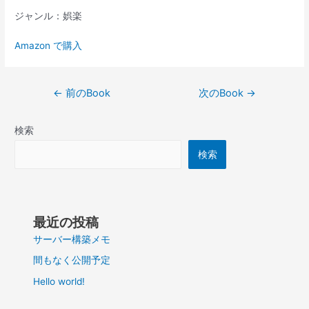
ジャンル：娯楽
Amazon で購入
投
←
前のBook
次のBook
→
稿
ナ
検索
ビ
ゲ
検索
ー
シ
ョ
ン
最近の投稿
サーバー構築メモ
間もなく公開予定
Hello world!