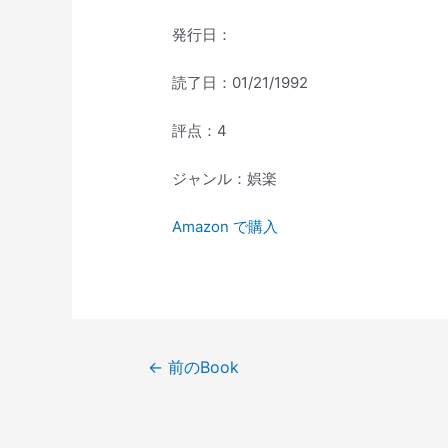
発行日：
読了日：01/21/1992
評点：4
ジャンル：娯楽
Amazon で購入
投
←
前のBook
稿
ナ
ビ