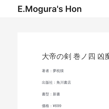
内
E.Mogura's Hon
容
を
ス
キ
ッ
プ
大帝の剣 巻ノ四 凶
著者：夢枕獏
出版社：角川書店
書型：新書
価格：¥699