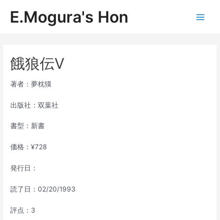
内
E.Mogura's Hon
容
Main
を
ス
Men
キ
ッ
餓狼伝Ⅴ
プ
著者：夢枕獏
出版社：双葉社
書型：新書
価格：¥728
発行日：
読了日：02/20/1993
評点：3