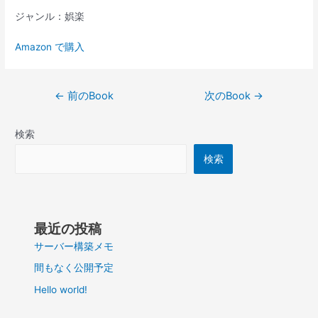
ジャンル：娯楽
Amazon で購入
投
←
前のBook
次のBook
→
稿
ナ
検索
ビ
ゲ
検索
ー
シ
ョ
ン
最近の投稿
サーバー構築メモ
間もなく公開予定
Hello world!