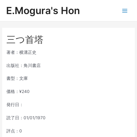
内
E.Mogura's Hon
容
Main
を
ス
Men
キ
ッ
三つ首塔
プ
著者：横溝正史
出版社：角川書店
書型：文庫
価格：¥240
発行日：
読了日：01/01/1970
評点：0