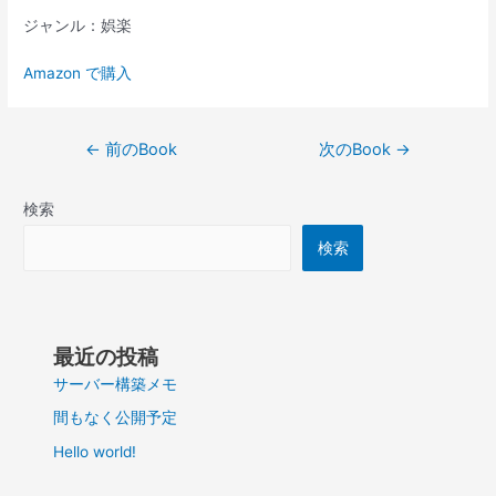
ジャンル：娯楽
Amazon で購入
投
←
前のBook
次のBook
→
稿
ナ
検索
ビ
ゲ
検索
ー
シ
ョ
ン
最近の投稿
サーバー構築メモ
間もなく公開予定
Hello world!