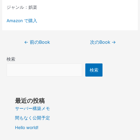
ジャンル：娯楽
Amazon で購入
投
←
前のBook
次のBook
→
稿
ナ
検索
ビ
ゲ
検索
ー
シ
ョ
ン
最近の投稿
サーバー構築メモ
間もなく公開予定
Hello world!