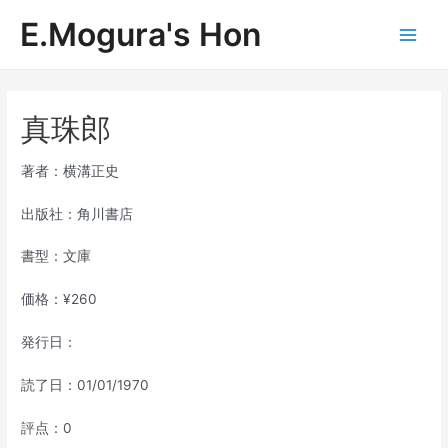
内
E.Mogura's Hon
容
Main
を
ス
Men
キ
ッ
真珠郎
プ
著者：横溝正史
出版社：角川書店
書型：文庫
価格：¥260
発行日：
読了日：01/01/1970
評点：0