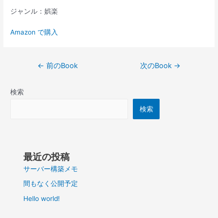
ジャンル：娯楽
Amazon で購入
投
←
前のBook
次のBook
→
稿
ナ
検索
ビ
ゲ
検索
ー
シ
ョ
ン
最近の投稿
サーバー構築メモ
間もなく公開予定
Hello world!