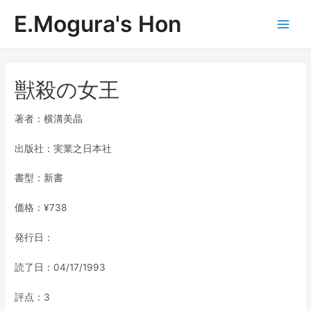
内
E.Mogura's Hon
容
Main
を
ス
Men
キ
ッ
獣殺の女王
プ
著者：横溝美晶
出版社：実業之日本社
書型：新書
価格：¥738
発行日：
読了日：04/17/1993
評点：3