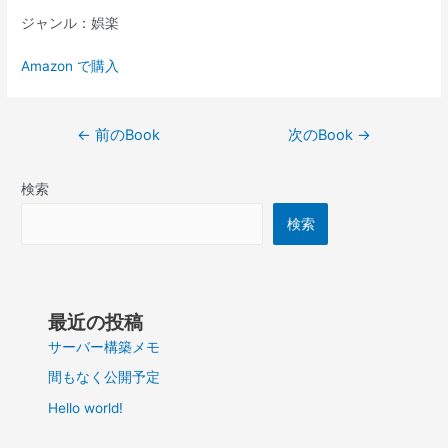
ジャンル：娯楽
Amazon で購入
投
←
前のBook
次のBook
→
稿
ナ
検索
ビ
ゲ
検索
ー
シ
ョ
ン
最近の投稿
サーバー構築メモ
間もなく公開予定
Hello world!