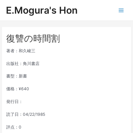
内
E.Mogura's Hon
容
Main
を
ス
Men
キ
ッ
復讐の時間割
プ
著者：和久峻三
出版社：角川書店
書型：新書
価格：¥640
発行日：
読了日：04/22/1985
評点：0