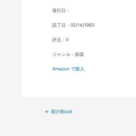
発行日：
読了日：02/14/1983
評点：0
ジャンル：娯楽
Amazon で購入
投
←
前のBook
稿
ナ
ビ