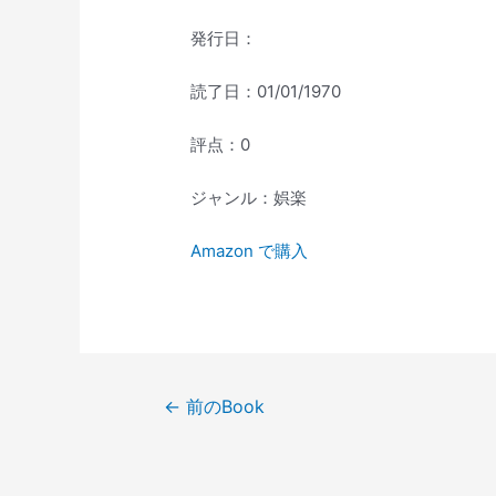
発行日：
読了日：01/01/1970
評点：0
ジャンル：娯楽
Amazon で購入
投
←
前のBook
稿
ナ
ビ