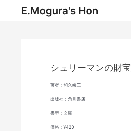
内
E.Mogura's Hon
容
を
ス
キ
ッ
プ
シュリーマンの財
著者：和久峻三
出版社：角川書店
書型：文庫
価格：¥420