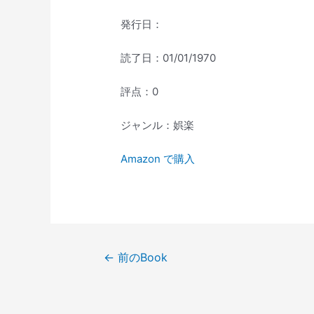
発行日：
読了日：01/01/1970
評点：0
ジャンル：娯楽
Amazon で購入
投
←
前のBook
稿
ナ
ビ