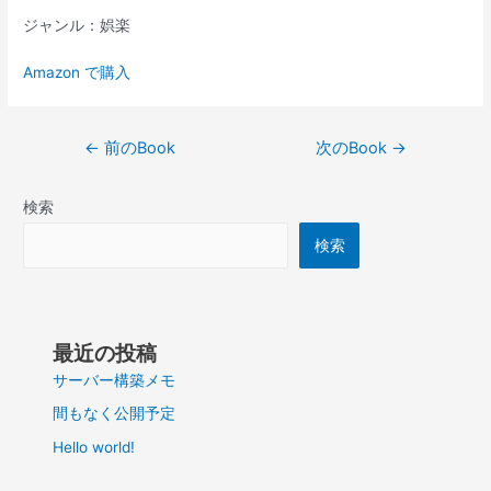
ジャンル：娯楽
Amazon で購入
投
←
前のBook
次のBook
→
稿
ナ
検索
ビ
ゲ
検索
ー
シ
ョ
ン
最近の投稿
サーバー構築メモ
間もなく公開予定
Hello world!