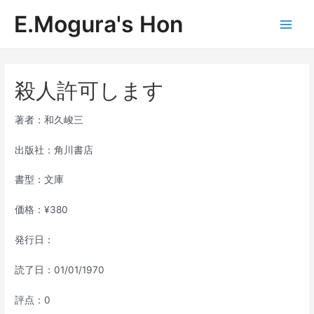
内
E.Mogura's Hon
容
Main
を
ス
Men
キ
ッ
殺人許可します
プ
著者：和久峻三
出版社：角川書店
書型：文庫
価格：¥380
発行日：
読了日：01/01/1970
評点：0