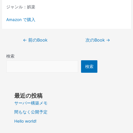
ジャンル：娯楽
Amazon で購入
投
←
前のBook
次のBook
→
稿
ナ
検索
ビ
ゲ
検索
ー
シ
ョ
ン
最近の投稿
サーバー構築メモ
間もなく公開予定
Hello world!