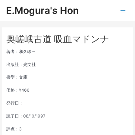
内
E.Mogura's Hon
容
Main
を
ス
Men
キ
ッ
奥嵯峨古道 吸血マドンナ
プ
著者：和久峻三
出版社：光文社
書型：文庫
価格：¥466
発行日：
読了日：08/10/1997
評点：3