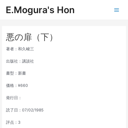
内
E.Mogura's Hon
容
Main
を
ス
Men
キ
ッ
悪の扉（下）
プ
著者：和久峻三
出版社：講談社
書型：新書
価格：¥660
発行日：
読了日：07/02/1985
評点：3