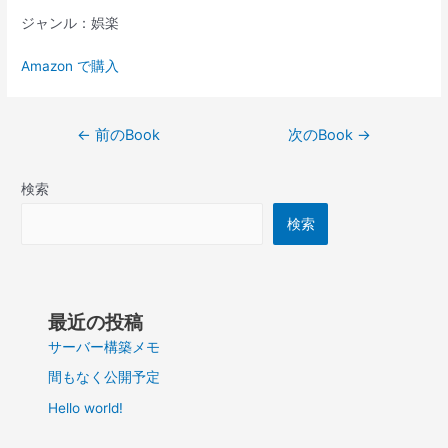
ジャンル：娯楽
Amazon で購入
投
←
前のBook
次のBook
→
稿
ナ
検索
ビ
ゲ
検索
ー
シ
ョ
ン
最近の投稿
サーバー構築メモ
間もなく公開予定
Hello world!