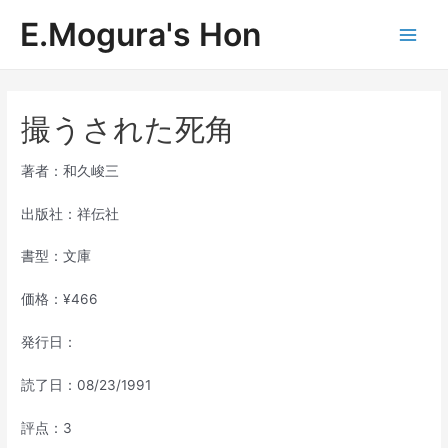
内
E.Mogura's Hon
容
Main
を
ス
Men
キ
ッ
撮うされた死角
プ
著者：和久峻三
出版社：祥伝社
書型：文庫
価格：¥466
発行日：
読了日：08/23/1991
評点：3