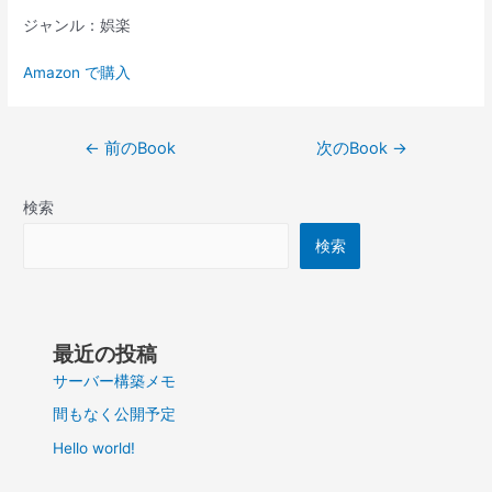
ジャンル：娯楽
Amazon で購入
投
←
前のBook
次のBook
→
稿
ナ
検索
ビ
ゲ
検索
ー
シ
ョ
ン
最近の投稿
サーバー構築メモ
間もなく公開予定
Hello world!