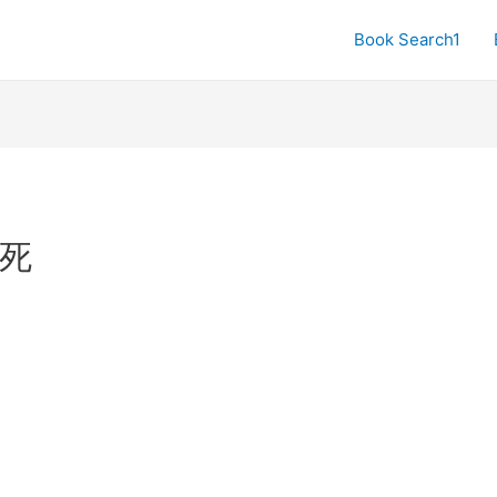
Book Search1
死