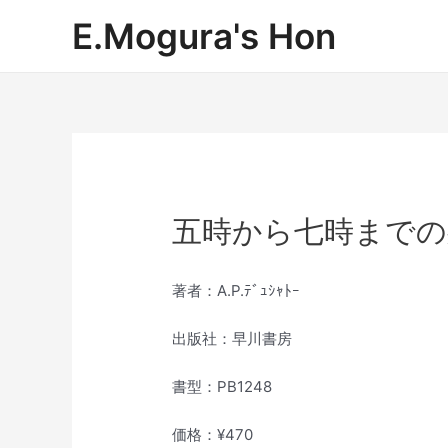
内
E.Mogura's Hon
容
を
ス
キ
ッ
プ
五時から七時までの
著者：A.P.ﾃﾞｭｼｬﾄｰ
出版社：早川書房
書型：PB1248
価格：¥470