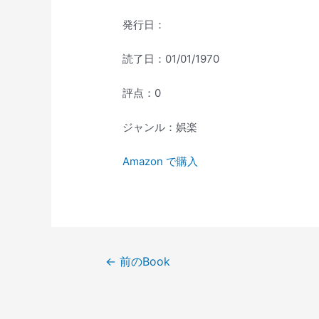
発行日：
読了日：01/01/1970
評点：0
ジャンル：娯楽
Amazon で購入
投
←
前のBook
稿
ナ
ビ