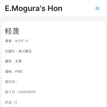
内
E.Mogura's Hon
容
Main
を
ス
Men
キ
ッ
軽蔑
プ
著者：A.ﾓﾗｳﾞｨｱ
出版社：角川書店
書型：文庫
価格：¥180
発行日：
読了日：01/01/1970
評点：0