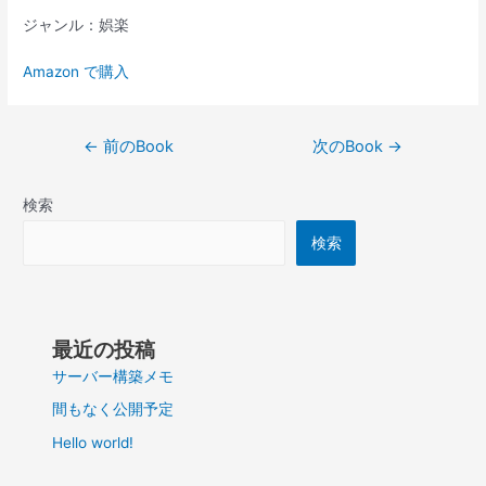
ジャンル：娯楽
Amazon で購入
投
←
前のBook
次のBook
→
稿
ナ
検索
ビ
ゲ
検索
ー
シ
ョ
ン
最近の投稿
サーバー構築メモ
間もなく公開予定
Hello world!