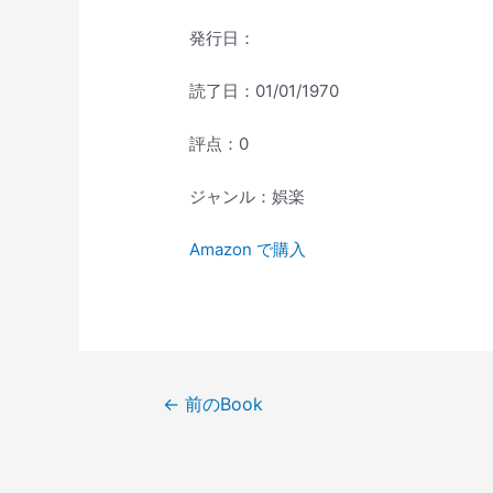
発行日：
読了日：01/01/1970
評点：0
ジャンル：娯楽
Amazon で購入
投
←
前のBook
稿
ナ
ビ