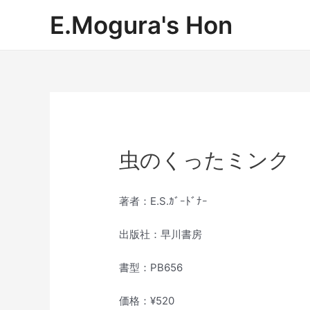
内
E.Mogura's Hon
容
を
ス
キ
ッ
プ
虫のくったミンク
著者：E.S.ｶﾞｰﾄﾞﾅｰ
出版社：早川書房
書型：PB656
価格：¥520