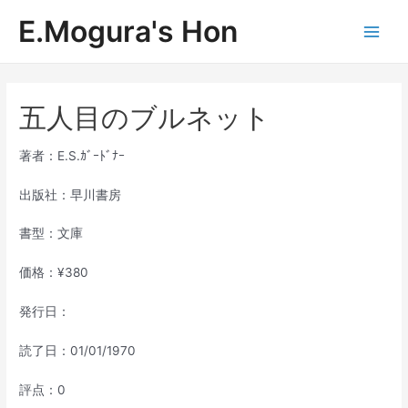
内
E.Mogura's Hon
容
Main
を
ス
Men
キ
ッ
五人目のブルネット
プ
著者：E.S.ｶﾞｰﾄﾞﾅｰ
出版社：早川書房
書型：文庫
価格：¥380
発行日：
読了日：01/01/1970
評点：0