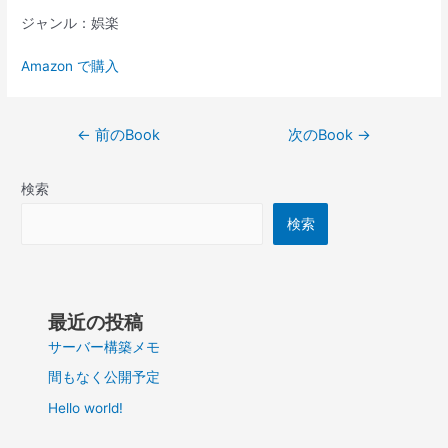
ジャンル：娯楽
Amazon で購入
投
←
前のBook
次のBook
→
稿
ナ
検索
ビ
ゲ
検索
ー
シ
ョ
ン
最近の投稿
サーバー構築メモ
間もなく公開予定
Hello world!